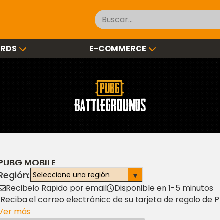
ARDS
E-COMMERCE
PUBG MOBILE
Región:
Recibelo Rapido por email
Disponible en 1-5 minutos
¡Reciba el correo electrónico de su tarjeta de regalo de
su compra y canjearla en su juego PUBG para obtener efe
Ver más