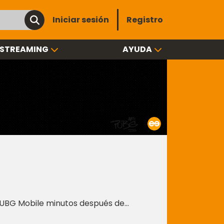
Iniciar sesión
Registro
STREAMING
AYUDA
 PUBG Mobile minutos después de
ctivo desconocido y utilícelo en