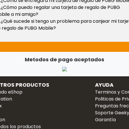
¿Cómo se entregará mi tarjeta de regalo de PUBG Mobil
¿Cómo puedo regalar una tarjeta de regalo de PUBG
bile a mi amigo?
¿Qué sucede si tengo un problema para canjear mi tarje
 regalo de PUBG Mobile?
Metodos de pago aceptados
STROS PRODUCTOS
AYUDA
ndo eShop
Terminos y Co
tation
Politicas de Pr
x
Preguntas fre
Soporte Geeky
on
Garantía
odos los productos