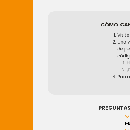
CÓMO CANJ
Visit
Una v
de pe
códig
H
¡
Para 
PREGUNTAS 
Mo