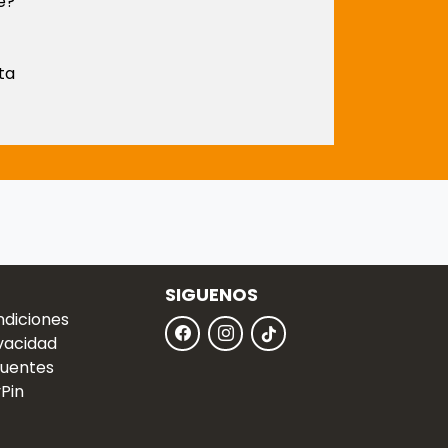
e?
ta
SIGUENOS
ndiciones
ivacidad
cuentes
Pin