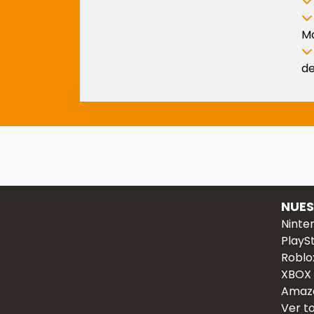
Mo
de
NUE
Ninte
PlayS
Roblo
XBOX
Amaz
Ver t