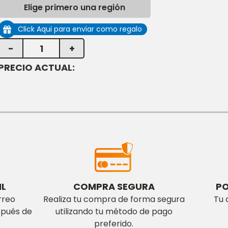
su juego!.
Elige primero una región
Click Aqui para enviar como regalo
-
1
+
PRECIO ACTUAL:
IL
COMPRA SEGURA
PO
rreo
Realiza tu compra de forma segura
Tu 
spués de
utilizando tu método de pago
preferido.